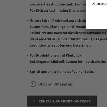
hochwertige Audiotechnik, kombiniert mit prä
Für Dich als technischer Dienstleister – Unser
Unsere fairen Preise setzen sich aus dem gemi
zusammen. Planungs- und Personalleistungen w
kalkuliert und nach tatsächlichem Aufwand zu
dient ausschließlich der Durchführung des jewe
gesondert angeboten und berechnet.
Für Produktionen mit Weitblick.
Bei längeren Mietzeiträumen lohnt sich ein Ge
Sprich uns an. Wir sind auf deiner Seite.
RENTAL & SUPPORT - ANFRAGE