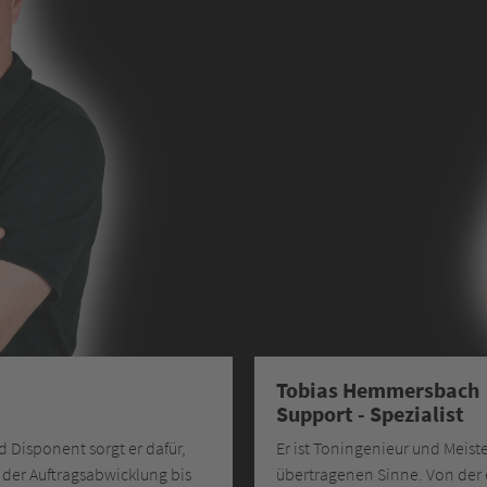
Tobias Hemmersbach
Support - Spezialist
 Disponent sorgt er dafür,
Er ist Toningenieur und Meist
n der Auftragsabwicklung bis
übertragenen Sinne. Von der e