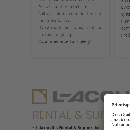
als 
Preise orientieren sich am
L‑Aco
Auftragsvolumen und der Laufzeit,
Syst
mit individuellen
Plan
Rabattmodellen. Transparent, fair
dem 
und auf langfristige
Prod
Zusammenarbeit ausgelegt.
RENTAL & SUPPOR
L-Acoustics Rental & Support ist