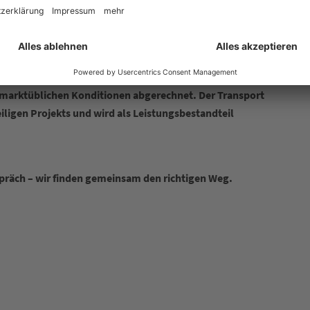
ziser Planung und exzellenter Umsetzung.
 Anspruch. Unser Versprechen. Einfach Babbel & Haeger.
eteten Material und den operativen Dienstleistungen
erden bereits im Angebot indikativ als Tagessätze
 marktüblichen Konditionen abgerechnet. Der Transport
iligen Projekts und wird als Leistungsbestandteil
spräch – wir finden gemeinsam den richtigen Weg.