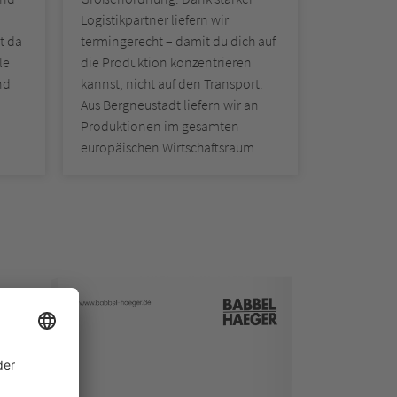
Logistikpartner liefern wir
t da
termingerecht – damit du dich auf
le
die Produktion konzentrieren
nd
kannst, nicht auf den Transport.
Aus Bergneustadt liefern wir an
Produktionen im gesamten
europäischen Wirtschaftsraum.