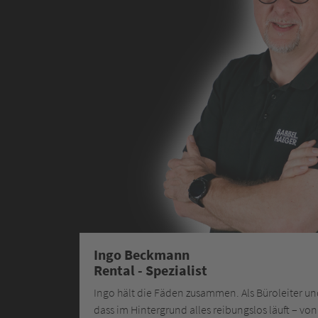
Ingo Beckmann
Rental - Spezialist
Ingo hält die Fäden zusammen. Als Büroleiter und
dass im Hintergrund alles reibungslos läuft – vo