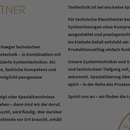
RTNER
Tontechnik ist bei uns keine Sp
Für technische Dienstleister 
Systemlösungen ohne Kompromi
ausgestattet und praxisgerech
ins kleinste Detail entsteht ei
& Haeger technischen
Produktionsalltag einfach funk
iotechnik – in Kombination mit
Unsere Systemtechniker und S
izierte Systemtechniker. Als
und technischem Tiefgang mit,
ce, fachliche Kompetenz und
ankommt. Spezialisierung über
ermöglicht passgenaue
spürt – in der Ruhe des Prozess
Sprich uns an – wir finden die 
eigt oder Spezialkenntnisse
ehen – dann sind wir der Anruf,
ucht, wird fündig. Wer darüber
hleute vor Ort braucht, erhält