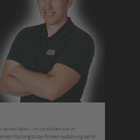
er seines Fachs – im wörtlichen wie im
rsten Planung bis zur finalen Ausführung denkt