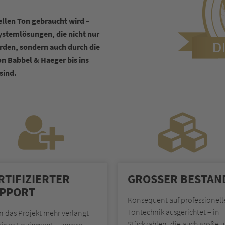
ellen Ton gebraucht wird –
Systemlösungen, die nicht nur
rden, sondern auch durch die
on Babbel & Haeger bis ins
sind.
RTI­FIZIERTER
GROSSER BESTAND
PPORT
Konsequent auf professionell
Tontechnik ausgerichtet – in
 das Projekt mehr verlangt
Stückzahlen, die auch große 