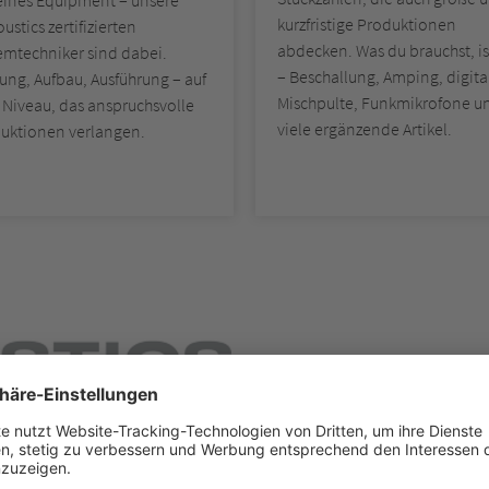
reines Equipment – unsere
kurzfristige Produktionen
ustics zertifizierten
abdecken. Was du brauchst, is
emtechniker sind dabei.
– Beschallung, Amping, digita
ung, Aufbau, Ausführung – auf
Mischpulte, Funkmikrofone u
Niveau, das anspruchsvolle
viele ergänzende Artikel.
uktionen verlangen.
T