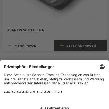
AVANTIS SOLO ULTRA
MEHR INFOS
JETZT ANFRAGEN
BABBEL & HAEGER GMBH & CO. KG
© 2026 BABBEL & HAEGER GmbH & Co. KG
Zum Hornbruch 22
|
51702 Bergneustadt
|
Telefon: +49