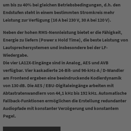
um bis zu 40% bei gleichen Betriebsbedingungen, d.h. den
Endstufen steht in einem bestimmten Stromkreis mehr
Leistung zur Verfügung (16 A bei 230 V, 30 A bei 120 V).
Neben der hohen RMS-Nennleistung bietet er die Fähigkeit,
Energie zu liefern (Power x Hold Time), die beste Leistung von
Lautsprechersystemen und insbesondere bei der LF-
Wiedergabe.
Die vier LA12X-Eingänge sind in Analog, AES und AVB
verfügbar. Vier kaskadierte 24-Bit- und 96-kHz-A / D-Wandler
am Frontend ergeben eine beeindruckende Kodierdynamik
von 130 dB. Die AES / EBU-Digitaleingänge arbeiten mit
Abtastratenwandlern von 44,1 kHz bis 192 kHz. Automatische
Fallback-Funktionen ermöglichen die Erstellung redundanter
Audiopfade mit konstanter Verzögerung und konstantem
Pegel.