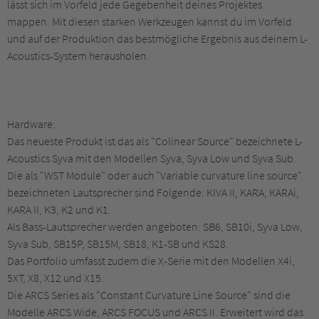
lässt sich im Vorfeld jede Gegebenheit deines Projektes
mappen. Mit diesen starken Werkzeugen kannst du im Vorfeld
und auf der Produktion das bestmögliche Ergebnis aus deinem L-
Acoustics-System herausholen.
Hardware:
Das neueste Produkt ist das als "Colinear Source" bezeichnete L-
Acoustics Syva mit den Modellen Syva, Syva Low und Syva Sub.
Die als "WST Module" oder auch "Variable curvature line source"
bezeichneten Lautsprecher sind Folgende: KIVA II, KARA, KARAi,
KARA II, K3, K2 und K1.
Als Bass-Lautsprecher werden angeboten: SB6, SB10i, Syva Low,
Syva Sub, SB15P, SB15M, SB18, K1-SB und KS28.
Das Portfolio umfasst zudem die X-Serie mit den Modellen X4i,
5XT, X8, X12 und X15.
Die ARCS Series als "Constant Curvature Line Source" sind die
Modelle ARCS Wide, ARCS FOCUS und ARCS II. Erweitert wird das