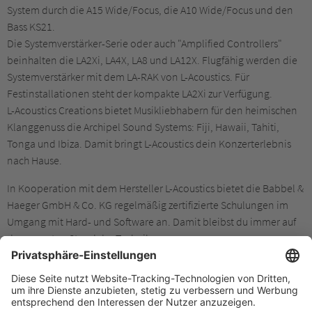
System durch die A15 Wide/Focus, die A10 Wide/Focus und den
Bass KS21.
Die Systemverstärker-Serie oder auch "Amplified Controllers"
beinhalten die LA2Xi, LA4X, LA8 und LA12X. Flugfähig werden die
Systemverstärker mit dem LA-RAK von L-Acoustics. Für
Festinstallationen steht der kompakte LA2Xi zur Verfügung.
L-Acoustics Creations bietet Musikliebhabern für den heimischen
Klanggenuss die Archipel Sound Systems: Fiji, Hawaii, Tahiti,
Tonga und Ibiza. Damit bringt L-Acoustics dein Konzerterlebnis
nach Hause.
In Kooperation mit dem Hersteller L-Acoustics bietet die Babbel &
Haeger GmbH & Co. KG regelmäßig zertifizierte Schulungen im
Umgang mit Hard- und Software an. Damit bleibst du immer auf
dem neusten Stand der Technik.