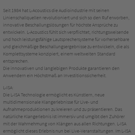
Seit 1984 hat L-Acoustics die Audioindustrie mit seinen
Linienschallquellen revolutioniert und sich so den Ruf erworben,
innovative Beschallungslösungen für höchste Ansprüche zu
entwickeln. L-Acoustics fühlt sich verpflichtet, richtungsweisende
und hoch leistungsfähige Lautsprechersysteme für vorhersehbare
und gleichmäßige Beschallungsergebnisse zu entwickeln, die als
Komplettsysteme konzipiert, einem weltweiten Standard
entsprechen.
Die innovativen und langlebigen Produkte garantieren den
Anwendern ein Höchstmaß an Investitionssicherheit.
L-ISA:
Die L-ISA Technologie ermöglicht es Künstlern, neue
multidimensionale Klangerlebnisse für Live- und
Aufnahmeproduktionen zu kreieren und zu präsentieren. Das
natürliche Klangerlebnis ist immersiv und umgibt den Zuhörer
mit der Wahrnehmung von Klängen aus allen Richtungen. L-ISA
ermöglicht dieses Erlebnis nun bei Live-Veranstaltungen. Im L-ISA