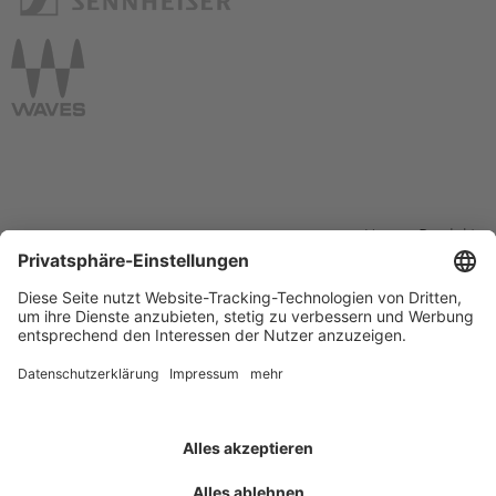
Unsere Produkte
BABBEL & HAEGER GMBH & CO. KG
© 2026 BABBEL & HAEGER GmbH & Co. KG
Zum Hornbruch 22
|
51702 Bergneustadt
|
Telefon: +49
(0)2261 9430-0
|
info
@babbel-
haeger.de
|
Impressum
|
Datenschutz
|
Cookie-