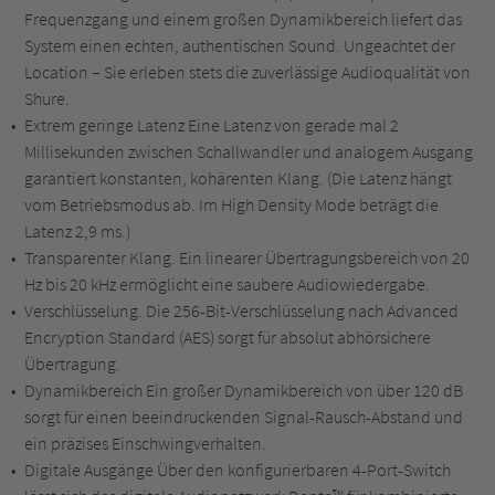
Frequenzgang und einem großen Dynamikbereich liefert das
System einen echten, authentischen Sound. Ungeachtet der
Location – Sie erleben stets die zuverlässige Audioqualität von
Shure.
Extrem geringe Latenz Eine Latenz von gerade mal 2
Millisekunden zwischen Schallwandler und analogem Ausgang
garantiert konstanten, kohärenten Klang. (Die Latenz hängt
vom Betriebsmodus ab. Im High Density Mode beträgt die
Latenz 2,9 ms.)
Transparenter Klang. Ein linearer Übertragungsbereich von 20
Hz bis 20 kHz ermöglicht eine saubere Audiowiedergabe.
Verschlüsselung. Die 256-Bit-Verschlüsselung nach Advanced
Encryption Standard (AES) sorgt für absolut abhörsichere
Übertragung.
Dynamikbereich Ein großer Dynamikbereich von über 120 dB
sorgt für einen beeindruckenden Signal-Rausch-Abstand und
ein präzises Einschwingverhalten.
Digitale Ausgänge Über den konfigurierbaren 4-Port-Switch