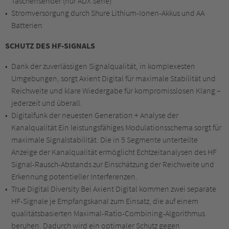
Taschensender (nur ADX Serie)
Stromversorgung durch Shure Lithium-Ionen-Akkus und AA
Batterien
SCHUTZ DES HF-SIGNALS
Dank der zuverlässigen Signalqualität, in komplexesten
Umgebungen, sorgt Axient Digital für maximale Stabilität und
Reichweite und klare Wiedergabe für kompromisslosen Klang –
jederzeit und überall.
Digitalfunk der neuesten Generation + Analyse der
Kanalqualität Ein leistungsfähiges Modulationsschema sorgt für
maximale Signalstabilität. Die in 5 Segmente unterteilte
Anzeige der Kanalqualität ermöglicht Echtzeitanalysen des HF
Signal-Rausch-Abstands zur Einschätzung der Reichweite und
Erkennung potentieller Interferenzen.
True Digital Diversity Bei Axient Digital kommen zwei separate
HF-Signale je Empfangskanal zum Einsatz, die auf einem
qualitätsbasierten Maximal-Ratio-Combining-Algorithmus
beruhen. Dadurch wird ein optimaler Schutz gegen