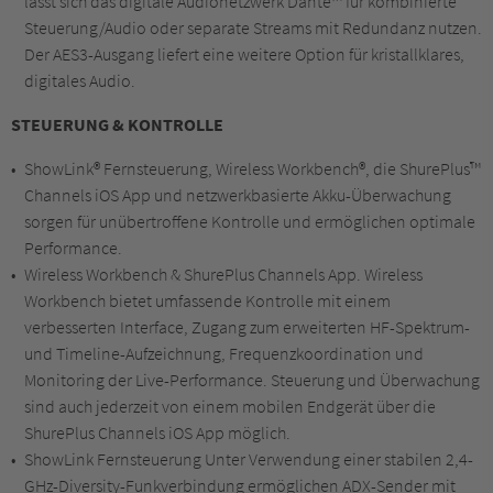
lässt sich das digitale Audionetzwerk Dante™ für kombinierte
Steuerung/Audio oder separate Streams mit Redundanz nutzen.
Der AES3-Ausgang liefert eine weitere Option für kristallklares,
digitales Audio.
STEUERUNG & KONTROLLE
ShowLink® Fernsteuerung, Wireless Workbench®, die ShurePlus™
Channels iOS App und netzwerkbasierte Akku-Überwachung
sorgen für unübertroffene Kontrolle und ermöglichen optimale
Performance.
Wireless Workbench & ShurePlus Channels App. Wireless
Workbench bietet umfassende Kontrolle mit einem
verbesserten Interface, Zugang zum erweiterten HF-Spektrum-
und Timeline-Aufzeichnung, Frequenzkoordination und
Monitoring der Live-Performance. Steuerung und Überwachung
sind auch jederzeit von einem mobilen Endgerät über die
ShurePlus Channels iOS App möglich.
ShowLink Fernsteuerung Unter Verwendung einer stabilen 2,4-
GHz-Diversity-Funkverbindung ermöglichen ADX-Sender mit