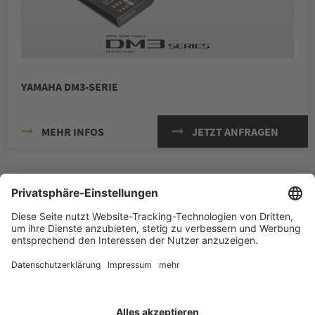
YAMAHA DM3-SERIE
MEHR INFOS
JETZT ANFRAGEN
BABBEL & HAEGER GMBH & CO. KG
© 2026 BABBEL & HAEGER GmbH & Co. KG
Zum Hornbruch 22
|
51702 Bergneustadt
|
Telefon: +49