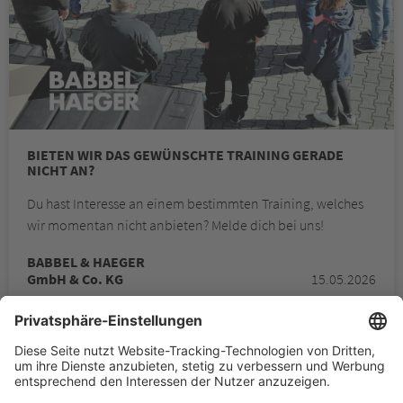
BIETEN WIR DAS GEWÜNSCHTE TRAINING GERADE
NICHT AN?
Du hast Interesse an einem bestimmten Training, welches
wir momentan nicht anbieten? Melde dich bei uns!
BABBEL & HAEGER
GmbH & Co. KG
15.05.2026
BABBEL & HAEGER GMBH & CO. KG